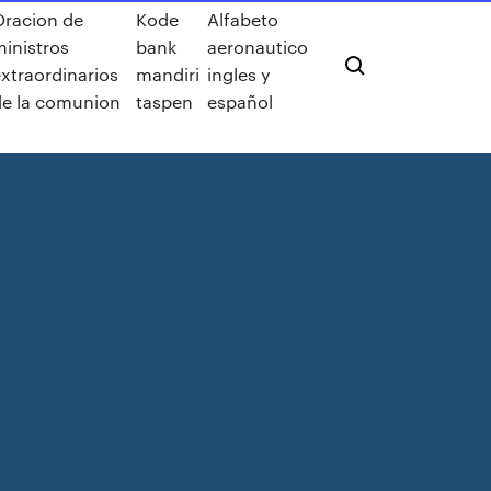
Oracion de
Kode
Alfabeto
inistros
bank
aeronautico
xtraordinarios
mandiri
ingles y
de la comunion
taspen
español