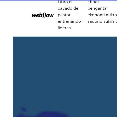
Libro el
Ebook
cayado del
pengantar
pastor
ekonomi mikro
entrenando
sadono sukirn
lideres