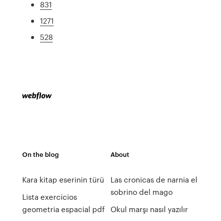
831
1271
528
On the blog
About
Kara kitap eserinin türü
Las cronicas de narnia el
sobrino del mago
Lista exercicios
geometria espacial pdf
Okul marşı nasıl yazılır