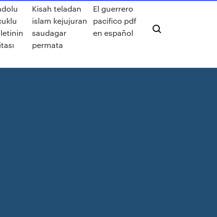
adolu
Kisah teladan
El guerrero
çuklu
islam kejujuran
pacifico pdf
letinin
saudagar
en español
itası
permata