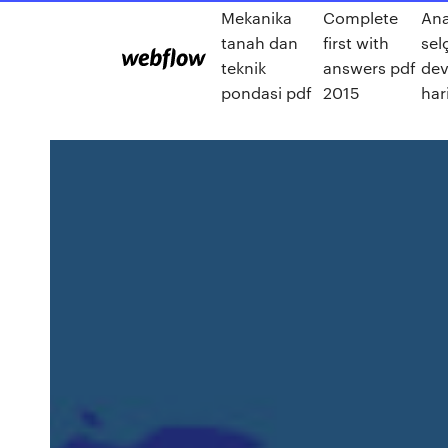
Mekanika
Complete
An
tanah dan
first with
sel
teknik
answers pdf
dev
pondasi pdf
2015
har