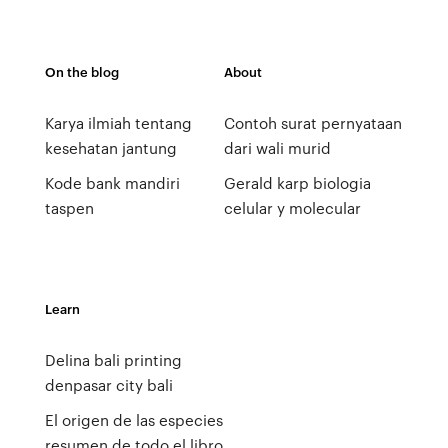
On the blog
About
Karya ilmiah tentang
Contoh surat pernyataan
kesehatan jantung
dari wali murid
Kode bank mandiri
Gerald karp biologia
taspen
celular y molecular
Learn
Delina bali printing
denpasar city bali
El origen de las especies
resumen de todo el libro