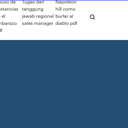
buso de
Tugas dan
Napoleon
stancias
tanggung
hill como
 el
jawab regional
burlar al
mbarazo
sales manager
diablo pdf
df