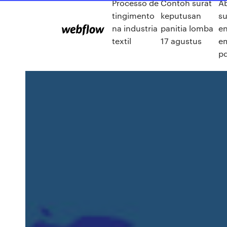
Processo de
Contoh surat
A
tingimento
keputusan
su
na industria
panitia lomba
en
textil
17 agustus
e
p