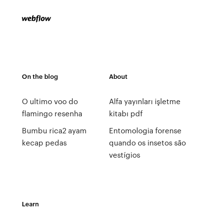
On the blog
About
O ultimo voo do
Alfa yayınları işletme
flamingo resenha
kitabı pdf
Bumbu rica2 ayam
Entomologia forense
kecap pedas
quando os insetos são
vestígios
Learn