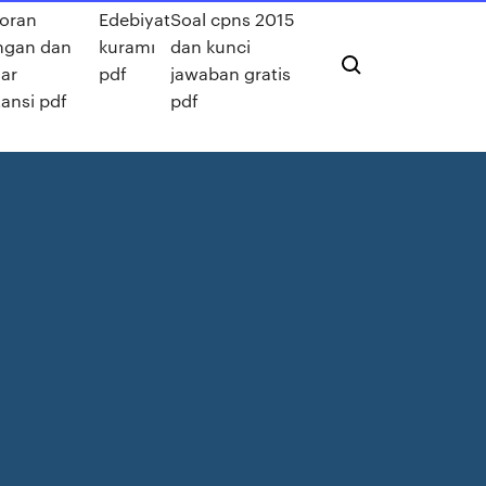
poran
Edebiyat
Soal cpns 2015
ngan dan
kuramı
dan kunci
ar
pdf
jawaban gratis
ansi pdf
pdf