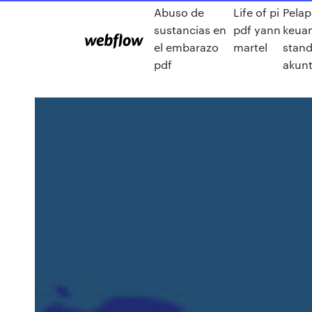
Abuso de
Life of pi
Pela
sustancias en
pdf yann
keua
el embarazo
martel
stand
pdf
akunt